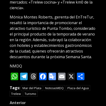
mercados: «Trelew cocina» y «Trelew km0 de la
ciencia».
Mónica Montes Roberts, gerenta del EnTreTur,
resaltó la importancia de promocionar el
atractivo turístico de Punta Tombo, considerado
el principal producto de la temporada de verano
en la región. Además, subrayó la colaboración
con hoteles y establecimientos gastronómicos
de la ciudad, quienes ofrecerán atractivos
descuentos durante la próxima Semana Santa.
NMDQ
WhatsApp
Telegram
Threads
Facebook
Google
Email
X
Compa
Translate
Tags:
Mar del Plata
NoticiasMDQ
Plaza del Agua
Trelew
Turismo
Post
Anterior