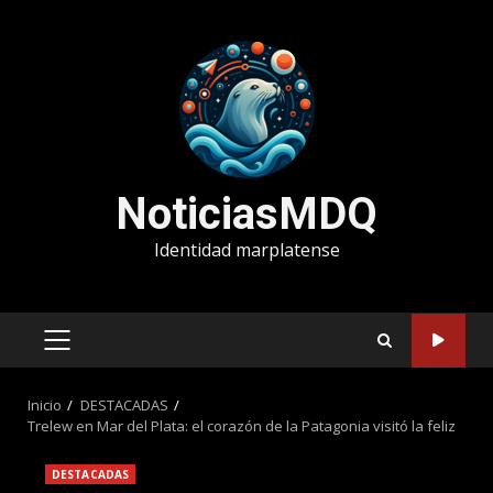
Saltar
al
contenido
NoticiasMDQ
Identidad marplatense
MENÚ
PRINCIPAL
Inicio
DESTACADAS
Trelew en Mar del Plata: el corazón de la Patagonia visitó la feliz
DESTACADAS