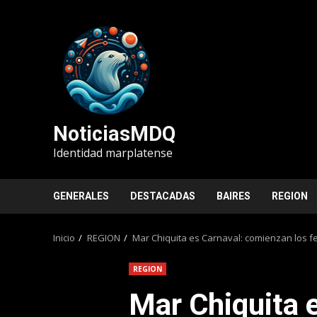
Saltar
al
contenido
NoticiasMDQ
Identidad marplatense
GENERALES
DESTACADAS
BAIRES
REGION
Inicio
REGION
Mar Chiquita es Carnaval: comienzan los fe
REGION
Mar Chiquita 