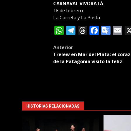
CARNAVAL VIVORATÁ
18 de febrero
La Carreta y La Posta
WhatsApp
Telegram
Threads
Facebo
Goog
E
Tran
Post
Anterior
Trelew en Mar del Plata: el cora
navigation
de la Patagonia visitó la feliz
HISTORIAS RELACIONADAS