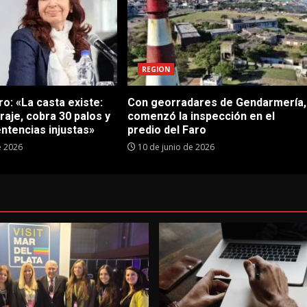
REGION
o: «La casta existe:
Con georradares de Gendarmería,
traje, cobra 30 palos y
comenzó la inspección en el
ntencias injustas»
predio del Faro
e 2026
10 de junio de 2026