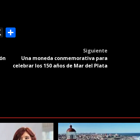
ok
le
mail
X
Compartir
slate
Siguiente
zón
Una moneda conmemorativa para
celebrar los 150 años de Mar del Plata