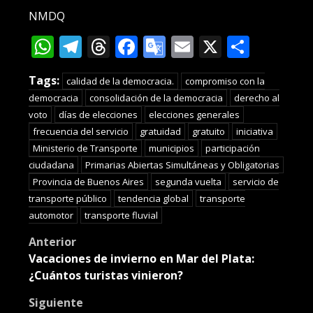
NMDQ
WhatsApp
Telegram
Threads
Facebook
Google
Email
X
Compa
Translate
Tags:
calidad de la democracia.
compromiso con la
democracia
consolidación de la democracia
derecho al
voto
días de elecciones
elecciones generales
frecuencia del servicio
gratuidad
gratuito
iniciativa
Ministerio de Transporte
municipios
participación
ciudadana
Primarias Abiertas Simultáneas y Obligatorias
Provincia de Buenos Aires
segunda vuelta
servicio de
transporte público
tendencia global
transporte
automotor
transporte fluvial
Post
Anterior
Vacaciones de invierno en Mar del Plata:
navigation
¿Cuántos turistas vinieron?
Siguiente