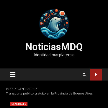
Saltar
al
contenido
NoticiasMDQ
Identidad marplatense
MENÚ
PRINCIPAL
Inicio
GENERALES
Transporte público gratuito en la Provincia de Buenos Aires
GENERALES