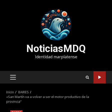
Saltar
al
contenido
NoticiasMDQ
Identidad marplatense
MENÚ
PRINCIPAL
Inicio
BAIRES
«San Martín va a volver a ser el motor productivo de la
provincia”