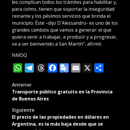
les complican todos los trámites para habilitar y,
para colmo, tienen que soportar la inseguridad
reinante y los pésimos servicios que brinda el
municipio. Éste –dijo D´Alessandro- es uno de los
grandes cambios que vamos a generar: el que
quiera venir a trabajar, a producir y a progresar,
va a ser bienvenido a San Martín”, afirmó.
NMDQ
WhatsApp
Telegram
Threads
Facebook
Google
Email
X
Compa
Translate
Post
Anterior
Transporte público gratuito en la Provincia
navigation
de Buenos Aires
Siguiente
El precio de las propiedades en dólares en
Argentina, es la más baja desde que se