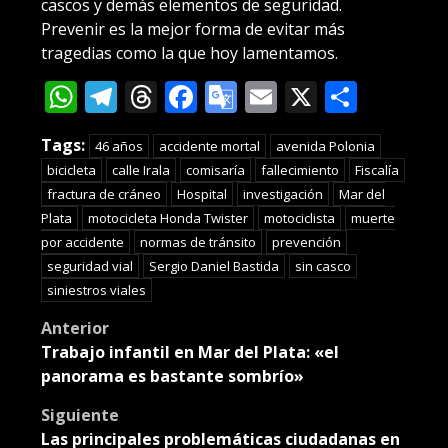
cascos y demás elementos de seguridad.
Prevenir es la mejor forma de evitar más
tragedias como la que hoy lamentamos.
WhatsApp
Telegram
Threads
Facebook
Google
Email
X
Compa
Translate
Tags:
46 años
accidente mortal
avenida Polonia
bicicleta
calle Irala
comisaría
fallecimiento
Fiscalía
fractura de cráneo
Hospital
investigación
Mar del
Plata
motocicleta Honda Twister
motociclista
muerte
por accidente
normas de tránsito
prevención
seguridad vial
Sergio Daniel Bastida
sin casco
siniestros viales
Post
Anterior
Trabajo infantil en Mar del Plata: «el
navigation
panorama es bastante sombrío»
Siguiente
Las principales problemáticas ciudadanas en