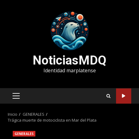
Saltar
al
contenido
NoticiasMDQ
Identidad marplatense
MENÚ
PRINCIPAL
Inicio
GENERALES
Trágica muerte de motociclista en Mar del Plata
GENERALES