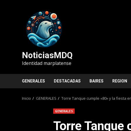
Saltar
al
contenido
NoticiasMDQ
Identidad marplatense
GENERALES
DESTACADAS
BAIRES
REGION
Inicio
GENERALES
Torre Tanque cumple «80» y la fiesta e
GENERALES
Torre Tanque 