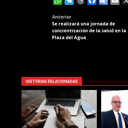
WhatsApp
Telegram
Threads
Facebo
Goog
E
Tran
Post
Anterior
Se realizará una jornada de
navigation
concientización de la salud en la
Plaza del Agua
HISTORIAS RELACIONADAS