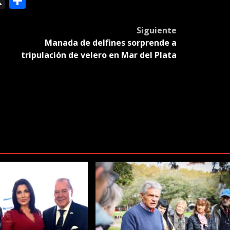
ok
le
mail
X
Compartir
slate
Siguiente
Manada de delfines sorprende a
tripulación de velero en Mar del Plata