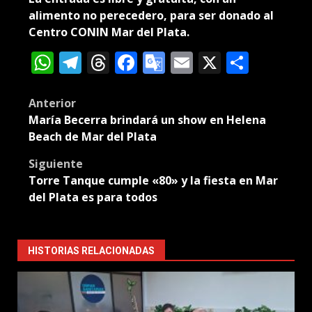
alimento no perecedero, para ser donado al
Centro CONIN Mar del Plata.
WhatsApp
Telegram
Threads
Facebook
Google
Email
X
Compa
Translate
Post
Anterior
María Becerra brindará un show en Helena
navigation
Beach de Mar del Plata
Siguiente
Torre Tanque cumple «80» y la fiesta en Mar
del Plata es para todos
HISTORIAS RELACIONADAS