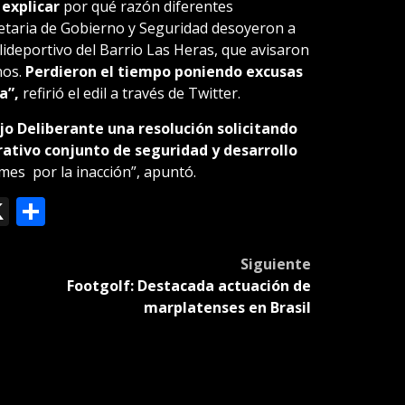
 explicar
por qué razón diferentes
retaria de Gobierno y Seguridad desoyeron a
olideportivo del Barrio Las Heras, que avisaron
nos.
Perdieron el tiempo poniendo excusas
ía”,
refirió el edil a través de Twitter.
o Deliberante una resolución solicitando
rativo conjunto de seguridad y desarrollo
es por la inacción”, apuntó.
ok
le
mail
X
Compartir
slate
Siguiente
Footgolf: Destacada actuación de
marplatenses en Brasil