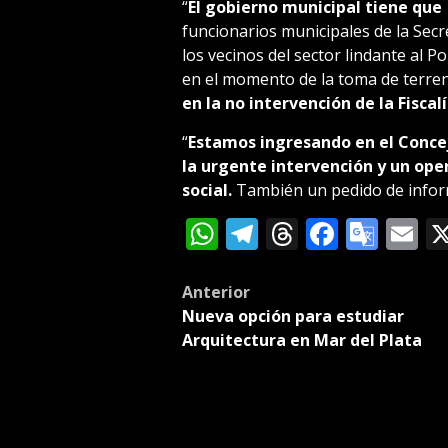
“
El gobierno municipal tiene que
funcionarios municipales de la Sec
los vecinos del sector lindante al P
en el momento de la toma de terre
en la no intervención de la Fiscal
“
Estamos ingresando en el Concej
la urgente intervención y un ope
social.
También un pedido de inform
WhatsApp
Telegram
Threads
Facebo
Goog
E
Tran
Post
Anterior
Nueva opción para estudiar
navigation
Arquitectura en Mar del Plata