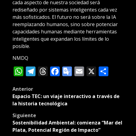
cada aspecto de nuestra sociedad será
rediseñado por sistemas inteligentes cada vez
más sofisticados. El futuro no será sobre la IA
reemplazando humanos, sino sobre potenciar
capacidades humanas mediante herramientas
inteligentes que expandan los límites de lo
posible.
NMDQ
WhatsApp
Telegram
Threads
Facebook
Google
Email
X
Compa
Translate
Post
Anterior
Espacio TEC: un viaje interactivo a través de
navigation
la historia tecnológica
Siguiente
Sostenibilidad Ambiental: comienza “Mar del
Plata, Potencial Región de Impacto”