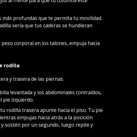
ojos al frente para que tu columna esté
s más profundas que te permita tu movilidad.
dilla sería que tus caderas se hundieran
 peso corporal en los talones, empuja hacia
e rodilla
tera y trasera de las piernas.
billa levantada y los abdominales contraídos,
 pie izquierdo.
u rodilla trasera apunte hacia el piso. Tu pie
ientras empujas hacia atrás a la posición
a ti y sostén por un segundo, luego repite y