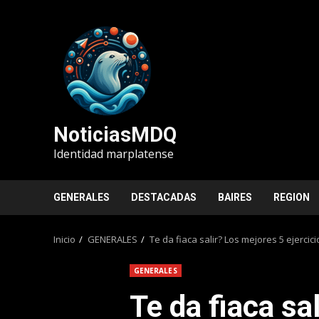
Saltar
al
contenido
NoticiasMDQ
Identidad marplatense
GENERALES
DESTACADAS
BAIRES
REGION
Inicio
GENERALES
Te da fiaca salir? Los mejores 5 ejerci
GENERALES
Te da fiaca sa