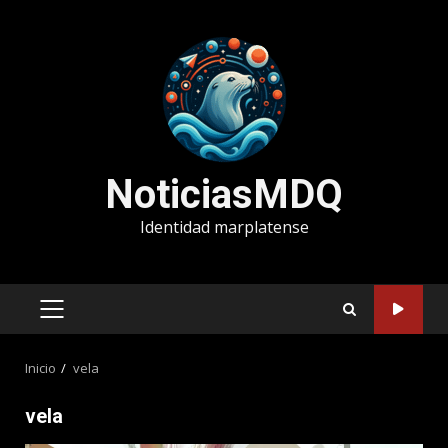
Saltar
al
contenido
NoticiasMDQ
Identidad marplatense
MENÚ
PRINCIPAL
Inicio
vela
vela