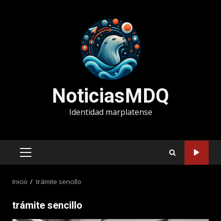
Saltar
al
contenido
NoticiasMDQ
Identidad marplatense
MENÚ
PRINCIPAL
Inicio
trámite sencillo
trámite sencillo