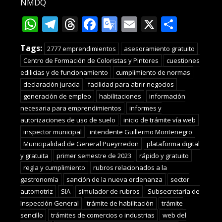
NMDQ
WhatsApp
Telegram
Threads
Facebook
Google
Email
X
Compa
Translate
Tags:
2777 emprendimientos
asesoramiento gratuito
Centro de Formación de Coloristas y Pintores
cuestiones
edilicias y de funcionamiento
cumplimiento de normas
declaración jurada
facilidad para abrir negocios
generación de empleo
habilitaciones
información
necesaria para emprendimientos
informes y
autorizaciones de uso de suelo
inicio de trámite vía web
inspector municipal
intendente Guillermo Montenegro
Municipalidad de General Pueyrredon
plataforma digital
y gratuita
primer semestre de 2023
rápido y gratuito
regla y cumplimiento
rubros relacionados a la
gastronomía
sanción de la nueva ordenanza
sector
automotriz
SIA
simulador de rubros
Subsecretaría de
Inspección General
trámite de habilitación
trámite
sencillo
trámites de comercios o industrias
web del