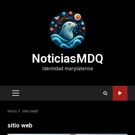
Saltar
al
contenido
NoticiasMDQ
Identidad marplatense
MENÚ
PRINCIPAL
Inicio
sitio web
sitio web