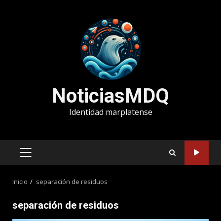
Saltar
al
contenido
NoticiasMDQ
Identidad marplatense
MENÚ
PRINCIPAL
Inicio
separación de residuos
separación de residuos