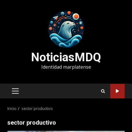
Saltar
al
contenido
NoticiasMDQ
Identidad marplatense
MENÚ
PRINCIPAL
Inicio
sector productivo
sector productivo