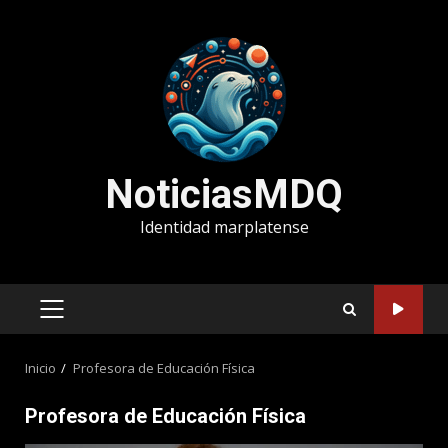
Saltar
al
contenido
NoticiasMDQ
Identidad marplatense
MENÚ
PRINCIPAL
Inicio
Profesora de Educación Física
Profesora de Educación Física