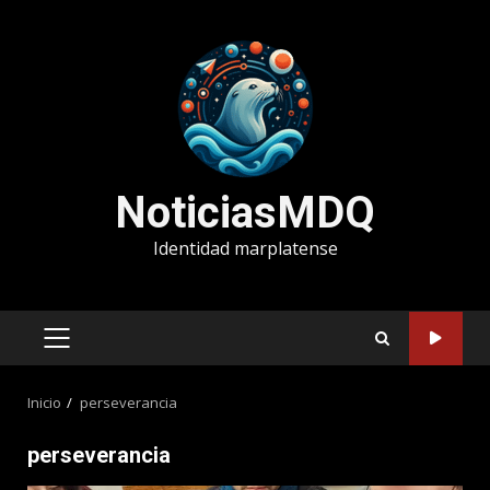
Saltar
al
contenido
NoticiasMDQ
Identidad marplatense
MENÚ
PRINCIPAL
Inicio
perseverancia
perseverancia