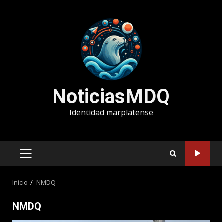
Saltar
al
contenido
NoticiasMDQ
Identidad marplatense
MENÚ
PRINCIPAL
Inicio
NMDQ
NMDQ