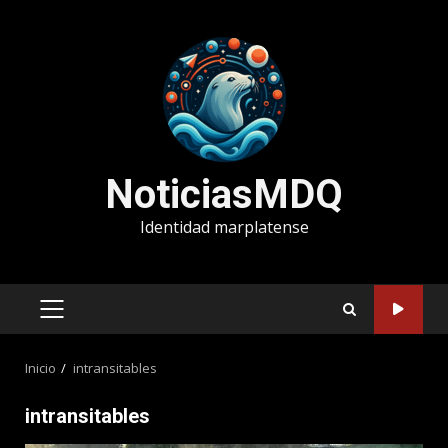
Saltar
al
contenido
NoticiasMDQ
Identidad marplatense
MENÚ
PRINCIPAL
Inicio
intransitables
intransitables