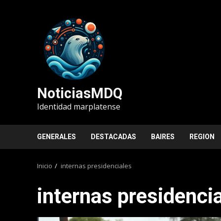
Saltar
al
contenido
NoticiasMDQ
Identidad marplatense
GENERALES
DESTACADAS
BAIRES
REGION
Inicio
internas presidenciales
internas presidenci