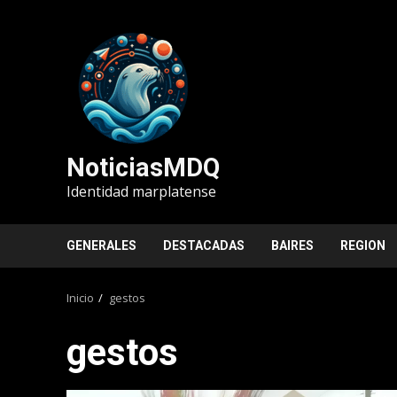
Saltar
al
contenido
NoticiasMDQ
Identidad marplatense
GENERALES
DESTACADAS
BAIRES
REGION
Inicio
gestos
gestos