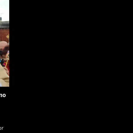
ano
or