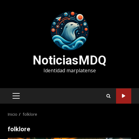
Saltar
al
contenido
NoticiasMDQ
Identidad marplatense
MENÚ
PRINCIPAL
Inicio
folklore
folklore