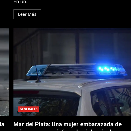
En un...
Leer Más
GENERALES
ia
Mar del Plata: Una mujer embarazada de