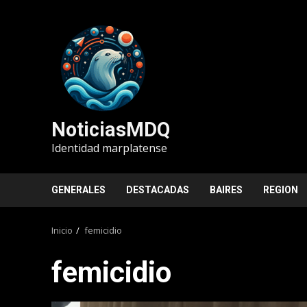
Saltar
al
contenido
NoticiasMDQ
Identidad marplatense
GENERALES
DESTACADAS
BAIRES
REGION
Inicio
femicidio
femicidio