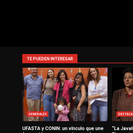
TE PUEDEN INTERESAR
GENERALES
DESTACA
UFASTA y CONIN: un vínculo que une
“La Javal