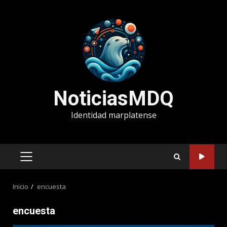
Saltar
al
contenido
NoticiasMDQ
Identidad marplatense
MENÚ
PRINCIPAL
Inicio
encuesta
encuesta