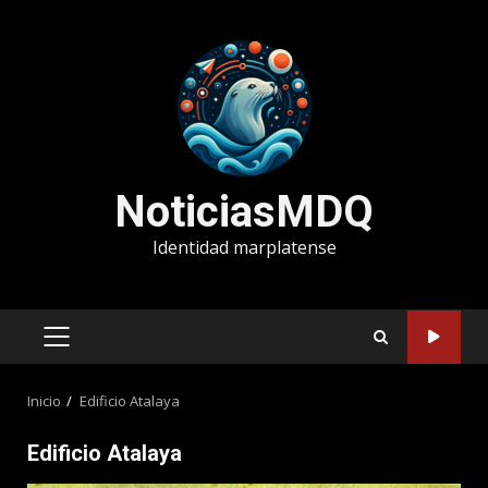
Saltar
al
contenido
NoticiasMDQ
Identidad marplatense
MENÚ
PRINCIPAL
Inicio
Edificio Atalaya
Edificio Atalaya