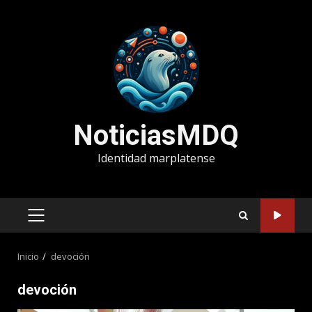
Saltar
al
contenido
NoticiasMDQ
Identidad marplatense
MENÚ
PRINCIPAL
Inicio
devoción
devoción