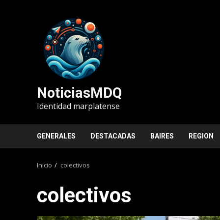
Saltar
al
contenido
NoticiasMDQ
Identidad marplatense
GENERALES
DESTACADAS
BAIRES
REGION
Inicio
colectivos
colectivos