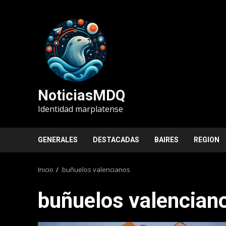
Saltar
al
contenido
NoticiasMDQ
Identidad marplatense
GENERALES
DESTACADAS
BAIRES
REGION
Inicio
buñuelos valencianos
buñuelos valencian