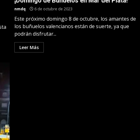
¡Domingo de Buñuelos en Mar del Plata!
nmdq
6 de octubre de 2023
Este próximo domingo 8 de octubre, los amantes de
los buñuelos valencianos están de suerte, ya que
sta
podrán disfrutar...
Leer Más