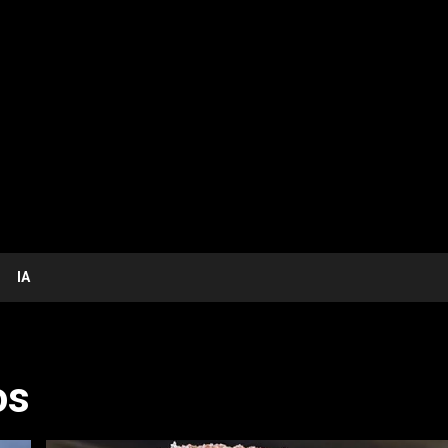
IA
os