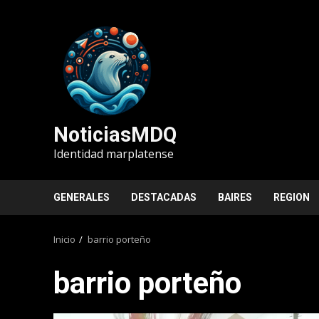
Saltar
al
contenido
NoticiasMDQ
Identidad marplatense
GENERALES
DESTACADAS
BAIRES
REGION
Inicio
barrio porteño
barrio porteño