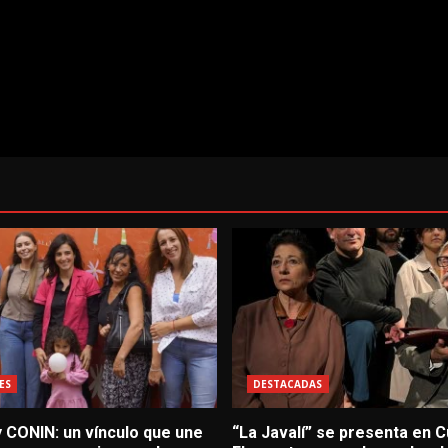
ES
DESTACADAS
 CONIN: un vínculo que une
“La Javalí” se presenta en C