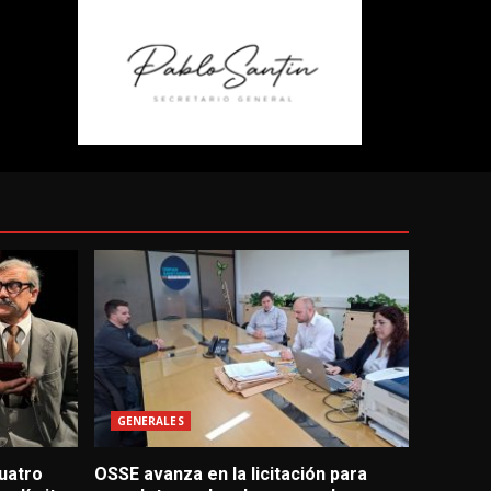
GENERALES
uatro
OSSE avanza en la licitación para