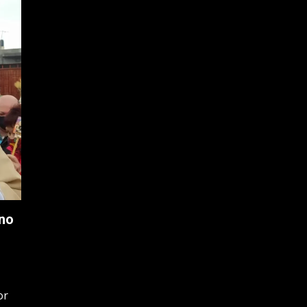
ano
or