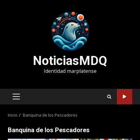
Saltar
al
contenido
NoticiasMDQ
Identidad marplatense
MENÚ
PRINCIPAL
Inicio
Banquina de los Pescadores
Banquina de los Pescadores