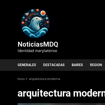
Saltar
al
contenido
NoticiasMDQ
Identidad marplatense
GENERALES
DESTACADAS
BAIRES
REGION
Inicio
arquitectura moderna
arquitectura moder