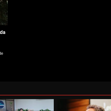
ada
de