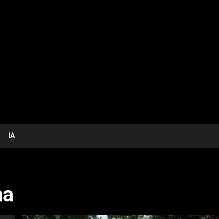
IA
na