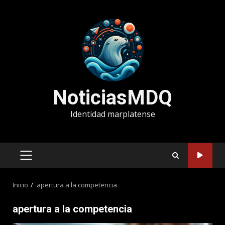
Saltar
al
contenido
NoticiasMDQ
Identidad marplatense
MENÚ
PRINCIPAL
Inicio
apertura a la competencia
apertura a la competencia