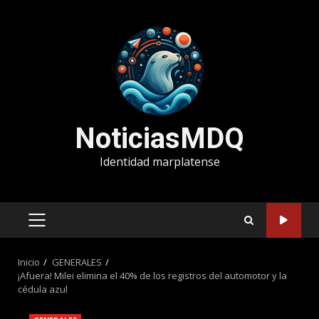
Saltar
al
contenido
NoticiasMDQ
Identidad marplatense
MENÚ
PRINCIPAL
Inicio
GENERALES
¡Afuera! Milei elimina el 40% de los registros del automotor y la
cédula azul