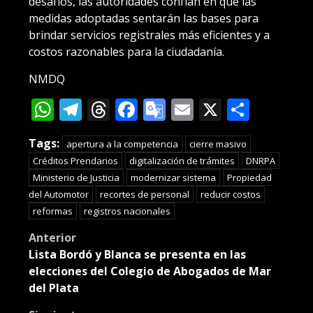
desafíos, las autoridades confían en que las
medidas adoptadas sentarán las bases para
brindar servicios registrales más eficientes y a
costos razonables para la ciudadanía.
NMDQ
WhatsApp
Telegram
Threads
Facebook
Google
Email
X
Compa
Translate
Tags:
apertura a la competencia
cierre masivo
Créditos Prendarios
digitalización de trámites
DNRPA
Ministerio de Justicia
modernizar sistema
Propiedad
del Automotor
recortes de personal
reducir costos
reformas
registros nacionales
Post
Anterior
Lista Bordó y Blanca se presenta en las
navigation
elecciones del Colegio de Abogados de Mar
del Plata