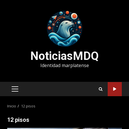
Saltar
al
contenido
NoticiasMDQ
Identidad marplatense
MENÚ
PRINCIPAL
Inicio
12 pisos
12 pisos