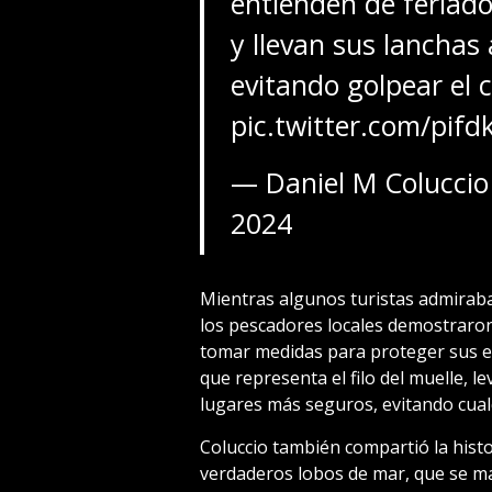
entienden de feriado
y llevan sus lanchas
evitando golpear el c
pic.twitter.com/pif
— Daniel M Colucci
2024
Mientras algunos turistas admirab
los pescadores locales demostraron
tomar medidas para proteger sus e
que representa el filo del muelle, 
lugares más seguros, evitando cual
Coluccio también compartió la hist
verdaderos lobos de mar, que se ma