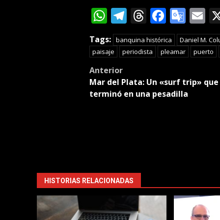
WhatsApp
Telegram
Threads
Facebo
Goog
E
Tran
Tags:
banquina histórica
Daniel M. Col
paisaje
periodista
pleamar
puerto
Post
Anterior
Mar del Plata: Un «surf trip» que
navigation
terminó en una pesadilla
HISTORIAS RELACIONADAS