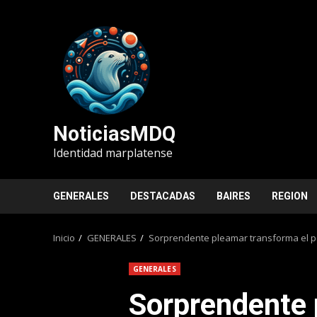
Saltar
al
contenido
NoticiasMDQ
Identidad marplatense
GENERALES
DESTACADAS
BAIRES
REGION
Inicio
GENERALES
Sorprendente pleamar transforma el pai
GENERALES
Sorprendente