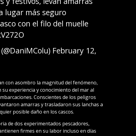
s y festivos, levan amarras
 a lugar más seguro
asco con el filo del muelle
dkV272O
o (@DaniMColu)
February 12,
an con asombro la magnitud del fenómeno,
 su experiencia y conocimiento del mar al
mbarcaciones. Conscientes de los peligros
levantaron amarras y trasladaron sus lanchas a
quier posible daño en los cascos.
oria de dos experimentados pescadores,
ntienen firmes en su labor incluso en días