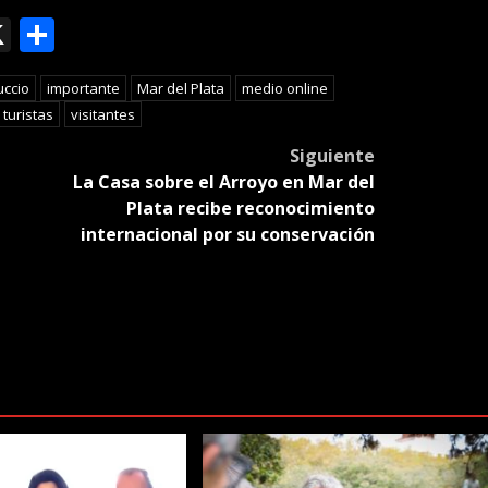
ok
le
mail
X
Compartir
slate
uccio
importante
Mar del Plata
medio online
turistas
visitantes
Siguiente
La Casa sobre el Arroyo en Mar del
Plata recibe reconocimiento
internacional por su conservación