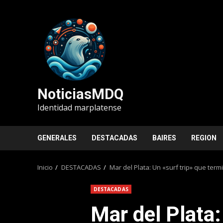
Saltar
al
contenido
NoticiasMDQ
Identidad marplatense
GENERALES
DESTACADAS
BAIRES
REGION
Inicio
DESTACADAS
Mar del Plata: Un «surf trip» que ter
DESTACADAS
Mar del Plata: