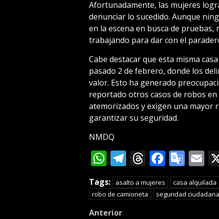
Afortunadamente, las mujeres lograr
denunciar lo sucedido. Aunque ningun
en la escena en busca de pruebas, 
trabajando para dar con el parader
Cabe destacar que esta misma casa 
pasado 2 de febrero, donde los deli
valor. Esto ha generado preocupaci
reportado otros casos de robos en 
atemorizados y exigen una mayor r
garantizar su seguridad.
NMDQ
WhatsApp
Telegram
Threads
Facebo
Goog
E
Tran
Tags:
asalto a mujeres
casa alquilada
robo de camioneta
seguridad ciudadan
Post
Anterior