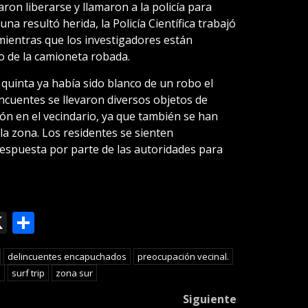
on liberarse y llamaron a la policía para
a resultó herida, la Policía Científica trabajó
mientras que los investigadores están
o de la camioneta robada.
quinta ya había sido blanco de un robo el
ncuentes se llevaron diversos objetos de
ón en el vecindario, ya que también se han
la zona. Los residentes se sienten
espuesta por parte de las autoridades para
ok
le
mail
X
Compartir
slate
delincuentes encapuchados
preocupación vecinal.
a
surf trip
zona sur
Siguiente