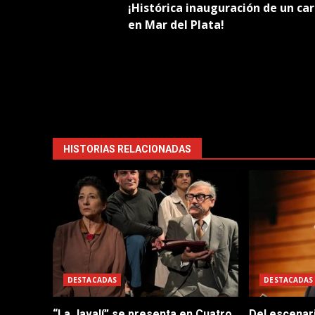
¡Histórica inauguración de un car
navigation
en Mar del Plata!
HISTORIAS RELACIONADAS
DESTACADAS
DESTACADAS
“La Javalí” se presenta en Cuatro
Del escenar