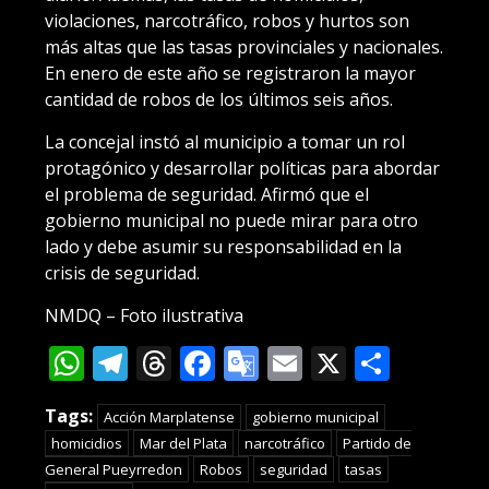
violaciones, narcotráfico, robos y hurtos son
más altas que las tasas provinciales y nacionales.
En enero de este año se registraron la mayor
cantidad de robos de los últimos seis años.
La concejal instó al municipio a tomar un rol
protagónico y desarrollar políticas para abordar
el problema de seguridad. Afirmó que el
gobierno municipal no puede mirar para otro
lado y debe asumir su responsabilidad en la
crisis de seguridad.
NMDQ – Foto ilustrativa
WhatsApp
Telegram
Threads
Facebook
Google
Email
X
Compa
Translate
Tags:
Acción Marplatense
gobierno municipal
homicidios
Mar del Plata
narcotráfico
Partido de
General Pueyrredon
Robos
seguridad
tasas