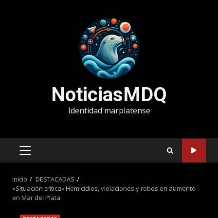
Saltar
al
contenido
NoticiasMDQ
Identidad marplatense
MENÚ
PRINCIPAL
Inicio
DESTACADAS
«Situación crítica» Homicidios, violaciones y robos en aumento
en Mar del Plata