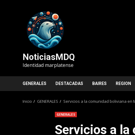
Saltar
al
contenido
NoticiasMDQ
Identidad marplatense
GENERALES
DESTACADAS
BAIRES
REGION
Inicio
GENERALES
Servicios a la comunidad boliviana en 
GENERALES
Servicios a l