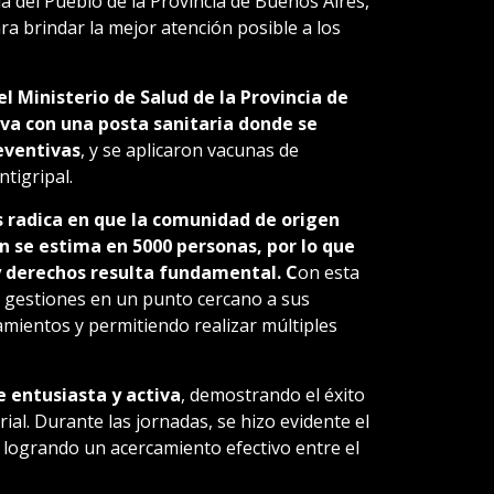
a del Pueblo de la Provincia de Buenos Aires,
brindar la mejor atención posible a los
del Ministerio de Salud de la Provincia de
iva con una posta sanitaria donde se
eventivas
, y se aplicaron vacunas de
ntigripal.
 radica en que la comunidad de origen
n se estima en 5000 personas, por lo que
s y derechos resulta fundamental. C
on esta
as gestiones en un punto cercano a sus
amientos y permitiendo realizar múltiples
 entusiasta y activa
, demostrando el éxito
ial. Durante las jornadas, se hizo evidente el
 logrando un acercamiento efectivo entre el