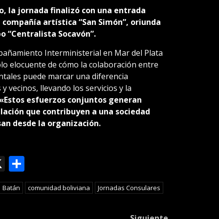
, la jornada finalizó con una entrada
la compañía artística “San Simón”, oriunda
po “Centralista Socavón”.
añamiento Interministerial en Mar del Plata
lo elocuente de cómo la colaboración entre
tales puede marcar una diferencia
s y vecinos, llevando los servicios y la
«Estos esfuerzos conjuntos generan
ulación que contribuyen a una sociedad
san desde la organización.
ok
le
mail
X
Compartir
slate
Batán
comunidad boliviana
Jornadas Consulares
Siguiente