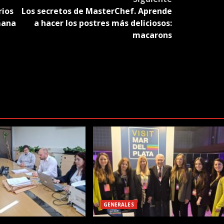
rios
Los secretos de MasterChef. Aprende
mana
a hacer los postres más deliciosos:
macarons
GENERALES