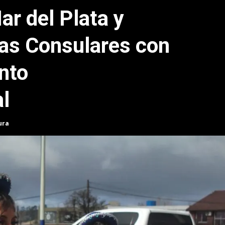
ar del Plata y
as Consulares con
nto
al
ura