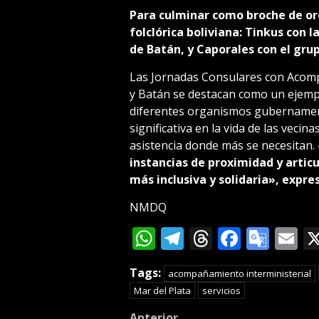
Para culminar como broche de oro
folclórica boliviana: Tinkus con 
de Batán, y Caporales con el gru
Las Jornadas Consulares con Acomp
y Batán se destacan como un ejemp
diferentes organismos gubernamen
significativa en la vida de las vecina
asistencia donde más se necesitan.
instancias de proximidad y artic
más inclusiva y solidaria», expre
NMDQ
WhatsApp
Telegram
Threads
Facebo
Goog
E
Tran
Tags:
acompañamiento interministerial
Mar del Plata
servicios
Anterior