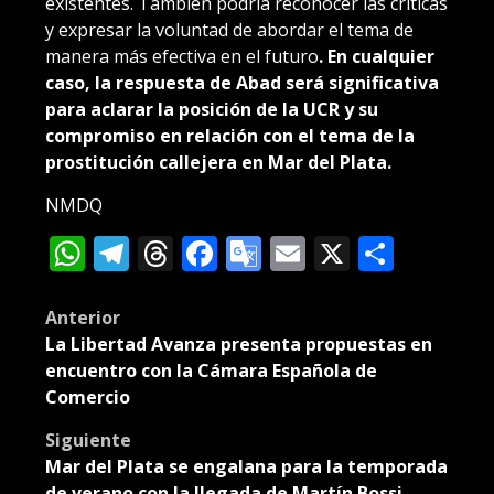
existentes. También podría reconocer las críticas
y expresar la voluntad de abordar el tema de
manera más efectiva en el futuro
. En cualquier
caso, la respuesta de Abad será significativa
para aclarar la posición de la UCR y su
compromiso en relación con el tema de la
prostitución callejera en Mar del Plata.
NMDQ
WhatsApp
Telegram
Threads
Facebook
Google
Email
X
Compa
Translate
Post
Anterior
La Libertad Avanza presenta propuestas en
navigation
encuentro con la Cámara Española de
Comercio
Siguiente
Mar del Plata se engalana para la temporada
de verano con la llegada de Martín Bossi