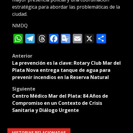
estratégica para abordar las problemáticas de la
ciudad.
NMDQ
WhatsApp
Telegram
Threads
Facebook
Google
Email
X
Compa
Translate
Post
Anterior
La prevención es la clave: Rotary Club Mar del
navigation
Plata Nova entrega tanque de agua para
prevenir incendios en la Reserva Natural
Siguiente
Centro Médico Mar del Plata: 84 Años de
Compromiso en un Contexto de Crisis
Sanitaria y Diálogo Urgente
HISTORIAS RELACIONADAS