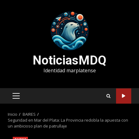
Saltar
al
contenido
NoticiasMDQ
Identidad marplatense
MENÚ
PRINCIPAL
Inicio
BAIRES
Seguridad en Mar del Plata: La Provincia redobla la apuesta con
un ambicioso plan de patrullaje