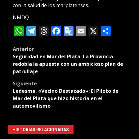
con la salud de los marplatenses.
NMDQ
WhatsApp
Telegram
Threads
Facebook
Google
Email
X
Compa
Translate
Post
Anterior
Seguridad en Mar del Plata: La Provincia
navigation
redobla la apuesta con un ambicioso plan de
patrullaje
Siguiente
Ledesma, «Vecino Destacado»: El Piloto de
Mar del Plata que hizo historia en el
automovilismo
HISTORIAS RELACIONADAS