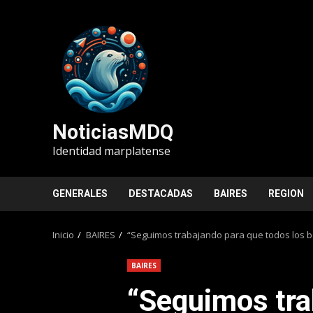
Saltar
al
contenido
NoticiasMDQ
Identidad marplatense
GENERALES
DESTACADAS
BAIRES
REGION
Inicio
BAIRES
“Seguimos trabajando para que todos los b
BAIRES
“Seguimos tra