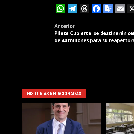
WhatsApp
Telegram
Threads
Facebo
Goog
E
Tran
Post
Anterior
Pileta Cubierta: se destinarán ce
navigation
de 40 millones para su reapertur
HISTORIAS RELACIONADAS