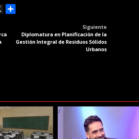
ok
le
mail
X
Compartir
slate
Siguiente
rca
Diplomatura en Planificación de la
a
Gestión Integral de Residuos Sólidos
Urbanos