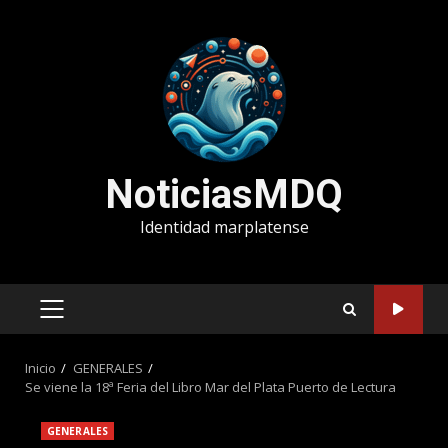
Saltar
al
contenido
NoticiasMDQ
Identidad marplatense
MENÚ
PRINCIPAL
Inicio
GENERALES
Se viene la 18ª Feria del Libro Mar del Plata Puerto de Lectura
GENERALES