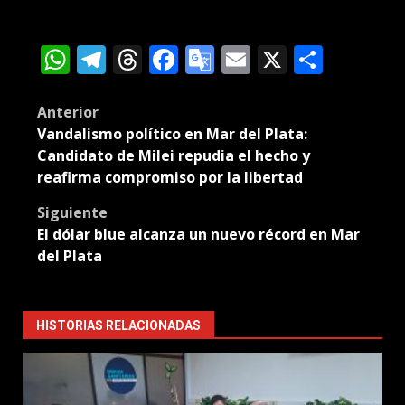
WhatsApp
Telegram
Threads
Facebook
Google
Email
X
Compa
Translate
Post
Anterior
Vandalismo político en Mar del Plata:
navigation
Candidato de Milei repudia el hecho y
reafirma compromiso por la libertad
Siguiente
El dólar blue alcanza un nuevo récord en Mar
del Plata
HISTORIAS RELACIONADAS