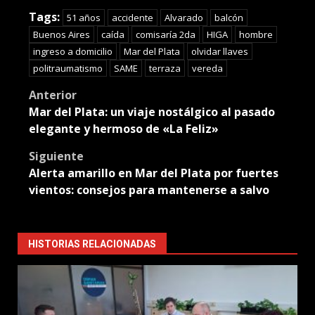
Translate
Tags:
51 años
accidente
Alvarado
balcón
Buenos Aires
caída
comisaría 2da
HIGA
hombre
ingreso a domicilio
Mar del Plata
olvidar llaves
politraumatismo
SAME
terraza
vereda
Post
Anterior
Mar del Plata: un viaje nostálgico al pasado
navigation
elegante y hermoso de «La Feliz»
Siguiente
Alerta amarillo en Mar del Plata por fuertes
vientos: consejos para mantenerse a salvo
HISTORIAS RELACIONADAS