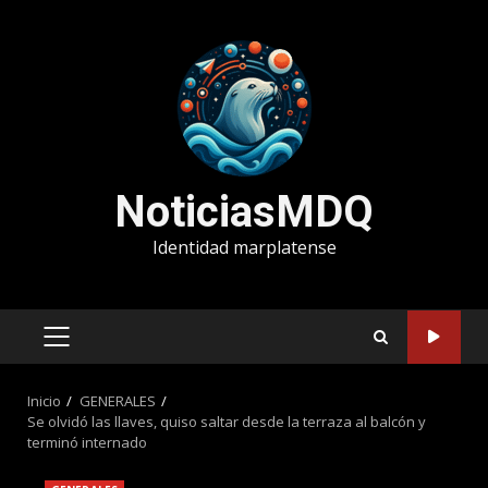
Saltar
al
contenido
NoticiasMDQ
Identidad marplatense
MENÚ
PRINCIPAL
Inicio
GENERALES
Se olvidó las llaves, quiso saltar desde la terraza al balcón y
terminó internado