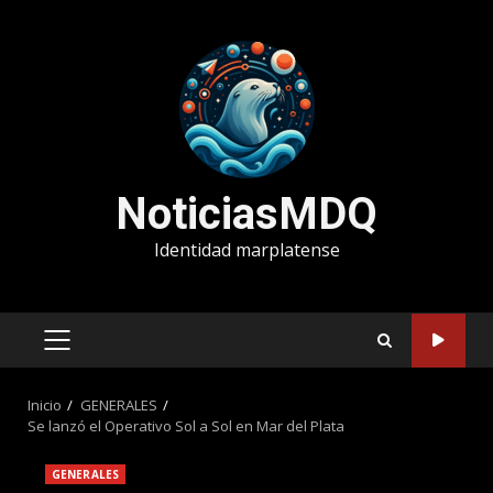
Saltar
al
contenido
NoticiasMDQ
Identidad marplatense
MENÚ
PRINCIPAL
Inicio
GENERALES
Se lanzó el Operativo Sol a Sol en Mar del Plata
GENERALES