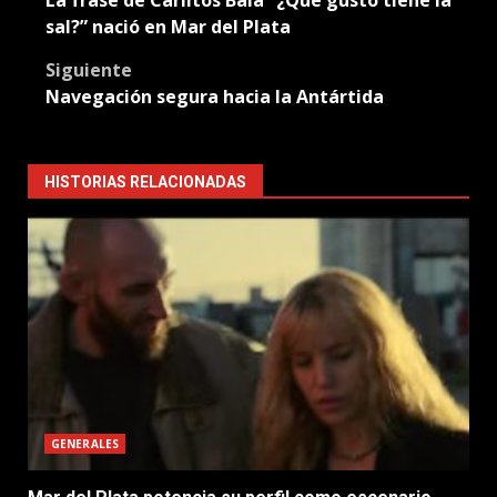
La frase de Carlitos Balá “¿Qué gusto tiene la
navigation
sal?” nació en Mar del Plata
Siguiente
Navegación segura hacia la Antártida
HISTORIAS RELACIONADAS
GENERALES