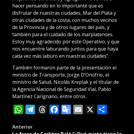
hacer pensando en lo importante que es
disfrutar de nuestras ciudades, Mar del Plata y
otras ciudades de la costa, con muchos vecinos
de la Provincia y de otros lugares del país, y
también para el cuidado de los marplatenses.
Estoy muy agradecido por este Operativo, y que
nos encuentre laburando juntos para que haya
cada vez más laburo en nuestras ciudades”.
También formaron parte de la presentación el
ministro de Transporte, Jorge D’Onofrio, el
ministro de Salud, Nicolás Kreplak y el titular de
la Agencia Nacional de Seguridad Vial, Pablo
Martínez Carignano, entre otros.
WhatsApp
Telegram
Threads
Facebook
Google
Email
X
Compa
Translate
Post
Anterior