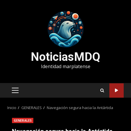
Saltar
al
contenido
NoticiasMDQ
Identidad marplatense
MENÚ
PRINCIPAL
Inicio
GENERALES
Navegación segura hacia la Antártida
GENERALES