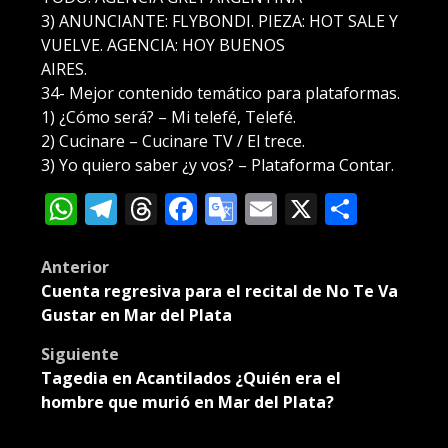
3) ANUNCIANTE: FLYBONDI. PIEZA: HOT SALE Y
VUELVE. AGENCIA: HOY BUENOS
AIRES.
34- Mejor contenido temático para plataformas.
1) ¿Cómo será? – Mi telefé, Telefé.
2) Cucinare – Cucinare TV / El trece.
3) Yo quiero saber ¿y vos? – Plataforma Contar.
WhatsApp
Telegram
Threads
Facebook
Google
Email
X
Compa
Translate
Post
Anterior
Cuenta regresiva para el recital de No Te Va
navigation
Gustar en Mar del Plata
Siguiente
Tagedia en Acantilados ¿Quién era el
hombre que murió en Mar del Plata?