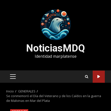
Saltar
al
contenido
NoticiasMDQ
Identidad marplatense
MENÚ
PRINCIPAL
Inicio
GENERALES
Se conmemoró el Día del Veterano y de los Caídos en la guerra
de Malvinas en Mar del Plata