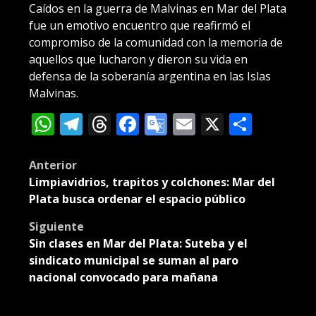
Caídos en la guerra de Malvinas en Mar del Plata
fue un emotivo encuentro que reafirmó el
compromiso de la comunidad con la memoria de
aquellos que lucharon y dieron su vida en
defensa de la soberanía argentina en las Islas
Malvinas.
WhatsApp
Telegram
Threads
Facebook
Google
Email
X
Compa
Translate
Post
Anterior
Limpiavidrios, trapitos y colchones: Mar del
navigation
Plata busca ordenar el espacio público
Siguiente
Sin clases en Mar del Plata: Suteba y el
sindicato municipal se suman al paro
nacional convocado para mañana