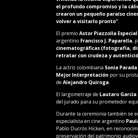
el profundo compromiso y la cáli
crearon un pequeño paraíso cine
volver a visitarlo pronto”
.
El premio
Astor Piazzolla Especial
argentino
Francisco J. Paparella
, 
cinematográficas (fotografía, di
retratar con crudeza y autentici
La actriz colombiana
Sonia Parada
Mejor Interpretación
por su prota
de
Alejandro Quiroga
.
El largometraje de
Lautaro García
del jurado para su prometedor equi
Durante la ceremonia también se ent
especialista en cine argentino
Paula
Pablo Ducrós Hicken, en reconocimie
preservación del patrimonio audiov