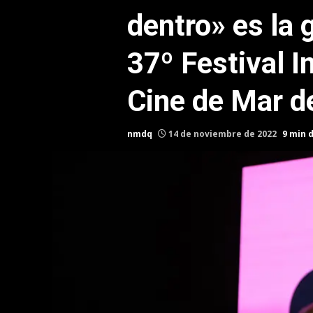
dentro» es la 
37º Festival I
Cine de Mar de
nmdq
14 de noviembre de 2022
9 min 