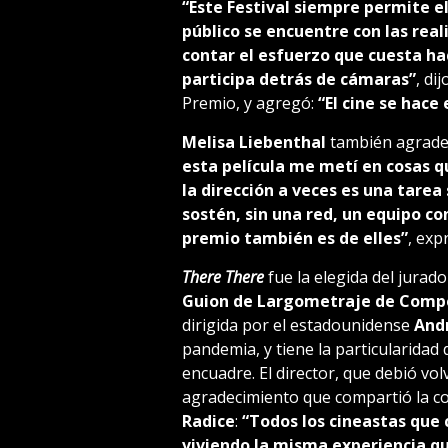
“Este Festival siempre permite el
público se encuentre con las rea
contar el esfuerzo que cuesta ha
participa detrás de cámaras”
, di
Premio, y agregó:
“El cine se hace
Melisa Liebenthal
también agradeci
esta película me metí en cosas qu
la dirección a veces es una tarea 
sostén, sin una red, un equipo 
premio también es de elles”
, exp
There There
fue la elegida del jurado
Guion de Largometraje de Compe
dirigida por el estadounidense
And
pandemia, y tiene la particularida
encuadre. El director, que debió vol
agradecimiento que compartió la c
Radice
:
“Todos los cineastas que 
viviendo la misma experiencia q