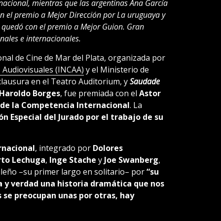
nacional, mientras que las argentinas Ana García
n el premio a Mejor Dirección por La uruguaya y
e quedó con el premio a Mejor Guion. Gran
nales e internacionales.
ional de Cine de Mar del Plata, organizada por
s Audiovisuales (INCAA)
y el Ministerio de
clausura en el Teatro Auditorium, y
Saudade
Haroldo Borges
, fue premiada con el
Astor
 de la Competencia Internacional
. La
n Especial del Jurado por el trabajo de su
rnacional
, integrado por
Dolores
rto Lechuga
,
Inge Stache
y
Joe Swanberg
,
asileño –su primer largo en solitario– por
“su
a y verdad una historia dramática que nos
 se preocupan unas por otras, hay