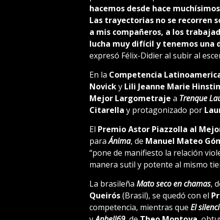
hacemos desde hace muchísimos 
Las trayectorias no se recorren 
a mis compañeros, a los trabajad
lucha muy difícil y tenemos una 
expresó Félix-Didier al subir al esce
En la
Competencia Latinoameric
Novick
y
Lili Jeanne Marie Hinsti
Mejor Largometraje
a
Trenque La
Citarella
y protagonizado por
Lau
El
Premio Astor Piazzolla al Mej
para
Ánima
, de
Manuel Mateo Gó
“pone de manifiesto la relación vio
manera sutil y potente al mismo ti
La brasileña
Mato seco en chamas
, 
Queirós
(Brasil), se quedó con el
Pr
competencia, mientras que
El silenc
y
Anhell69
, de
Theo Montoya
, obtu