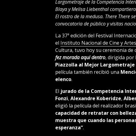
Largometraje de la Competencia Inter
Blaya y Melisa Liebenthal compartiero
El rostro de la medusa. There There s
convocatoria de público y visitas nacio
La 37ª edición del Festival Internac
el
Instituto Nacional de Cine y Arte
Cultura, tuvo hoy su ceremonia de 
fez morada aqui dentro
, dirigida por
Piazzolla al Mejor Largometraje
película también recibió una
Menció
elenco
.
El
jurado de la Competencia Inte
Fonzi
,
Alexandre Koberidze
,
Albe
eligió la película del realizador br
capacidad de retratar con bellez
muestra que cuando las personas
esperanza”
.