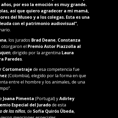
años, por eso la emoción es muy grande.
solas, así que quiero agradecer a mi mamá,
ores del Museo y a los colegas. Esta es una
deuda con el patrimonio audiovisual”
,
nario.
ana
, los jurados
Brad Deane
,
Constanza
n
otorgaron el
Premio Astor Piazzolla al
uquen
, dirigido por la argentina
Laura
ra Paredes
.
or Cortometraje
de esa competencia fue
mez
(Colombia), elegido por la forma en que
lenta entre el hombre y los animales, de una
empo”.
de
Joana Pimenta
(Portugal) y
Adirley
emio Especial del Jurado
de esta
io de los niños
, de
Sofía Quirós Úbeda
,
vieron menciones especiales.