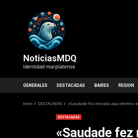
Saltar
al
contenido
NoticiasMDQ
Identidad marplatense
GENERALES
DESTACADAS
BAIRES
REGION
Inicio
DESTACADAS
«Saudade fez morada aqui dentro» es 
DESTACADAS
«Saudade fez 