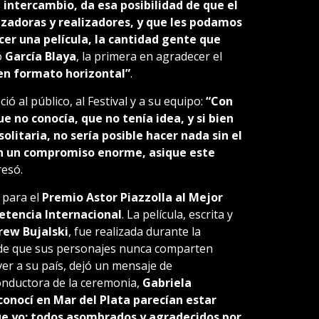
 intercambio, da esa posibilidad de que el
lizadoras y realizadores, y que les podamos
cer una película, la cantidad gente que
jo
García Blaya
, la primera en agradecer el
 en formato horizontal”
.
ó al público, al Festival y a su equipo:
“Con
e no conocía, que no tenía idea, y si bien
solitaria, no sería posible hacer nada sin el
con un compromiso enorme, asique este
resó.
 para el
Premio Astor Piazzolla al Mejor
tencia Internacional
. La película, escrita y
rew Bujalski
, fue realizada durante la
d de que sus personajes nunca comparten
ver a su país, dejó un mensaje de
onductora de la ceremonia,
Gabriela
conocí en Mar del Plata parecían estar
ue yo; todos asombrados y agradecidos por